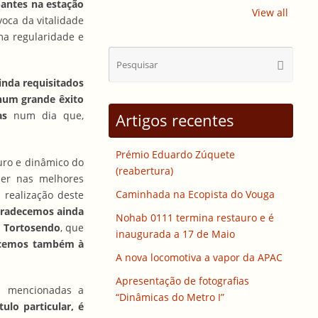
pantes na estação
View all
oca da vitalidade
ma regularidade e
Sear
Pesquisa
for:
inda requisitados
num grande êxito
oas
num dia que,
Artigos recentes
Prémio Eduardo Zúquete
uro e dinâmico do
(reabertura)
zer nas melhores
Caminhada na Ecopista do Vouga
 realização deste
radecemos ainda
Nohab 0111 termina restauro e é
o Tortosendo
, que
inaugurada a 17 de Maio
cemos também à
A nova locomotiva a vapor da APAC
Apresentação de fotografias
s mencionadas a
“Dinâmicas do Metro I”
tulo particular, é