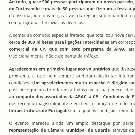
Ao todo, quase 500 pessoas participaram no nosso passeio
do Tortosendo e mais de 50 pessoas que fizeram a festa à
da associação e das forças vivas da região, sublinhando o e
com programas ferroviários diversos.
A somar ao comboio especial fretado, que totalizou nove car
cerca de 300 bilhetes para ligações Intercidades
em correspo
comercial da CP, que com este programa da APAC atr
tradicionalmente, não é de ponta de tráfego.
Agradecemos em primeiro lugar aos voluntários
que dispus
programa, e que nem sempre puderam desfrutar inteiram
condições.
Um agradecimento muito especial é dirigido aos
passeio e que nos brindaram a todos com a sua generosidade,
ao conjunto dos associados da APAC, à CP – Comboios de Por
nos recebeu magistralmente e encheu o coração de todos qu
Infraestruturas de Portugal
, sem a qual as condições reunida
O evento mereceu ainda um amplo destaque por parte d
representação da Câmara Municipal da Guarda
, através d