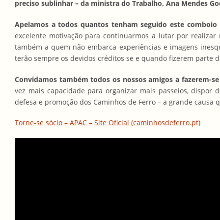
preciso sublinhar – da ministra do Trabalho, Ana Mendes G
Apelamos a todos quantos tenham seguido este comboio pe
excelente motivação para continuarmos a lutar por realizar
também a quem não embarca experiências e imagens inesqu
terão sempre os devidos créditos se e quando fizerem parte d
Convidamos também todos os nossos amigos a fazerem-se
vez mais capacidade para organizar mais passeios, dispor d
defesa e promoção dos Caminhos de Ferro – a grande causa q
Torne-se sócio – APAC – Site Oficial (caminhosdeferro.pt)