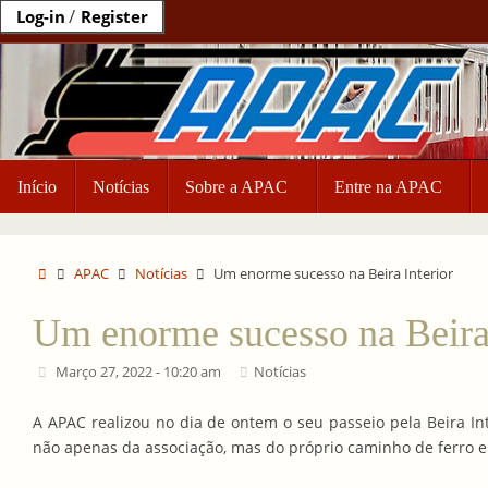
Ir
/
Log-in
Register
para
o
conteúdo
Ir
Início
Notícias
Sobre a APAC
Entre na APAC
para
o
conteúdo
Home
APAC
Notícias
Um enorme sucesso na Beira Interior
Um enorme sucesso na Beira 
Março 27, 2022 - 10:20 am
Notícias
A APAC realizou no dia de ontem o seu passeio pela Beira In
não apenas da associação, mas do próprio caminho de ferro e