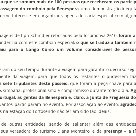
, a que se somam mais de 100 pessoas que receberam os partici
 passagem do comboio pela Benespera
, uma demonstração inequív
norme interesse em organizar viagens de cariz especial com algu
ruagens de tipo Schindler rebocadas pela locomotiva 2610,
foram a
ndência com este comboio especial,
o que se traduziu também 
aiu para o Longo Curso um volume considerável de pess
eram do seu tempo durante a viagem para garantir o decurso seg
ente da viagem, para que todos os restantes o pudessem fa
 sete tripulantes deste passeio
, que foram a peça-chave para a
 simpatia, profissionalismo e compromisso durante todo o dia.
Ag
tugal, às gentes da Benespera e, claro, à Junta de Freguesia d
antos participaram no evento. Por associação ao evento,
agrade
s na estação do Tortosendo não teriam sido tão ideais.
e outras entidades, sendo de salientar além das entidade
a sua vereadora do turismo Diana Monteiro, e da
presença – a tí