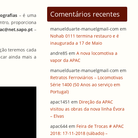
Comentários recentes
ografias
– é uma
ntro, proporciona
manuelduarte-manuelgmail-com
em
pac@net.sapo.pt
–
Nohab 0111 termina restauro e é
inaugurada a 17 de Maio
iação teremos cada
andre85
em
A nova locomotiva a
ncar ainda mais a
vapor da APAC
manuelduarte-manuelgmail-com
em
Retratos Ferroviários – Locomotivas
Série 1400 (50 Anos ao serviço em
Portugal)
apac1451
em
Direção da APAC
visitou as obras da nova linha Évora
– Elvas
apac644
em
Feira de Trocas # APAC
2018: 17-11-2018 (sábado) –