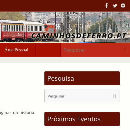
Pesq
Área Pessoal
Pesquisa
Sear
Pesquisa
for:
ginas da história
Próximos Eventos