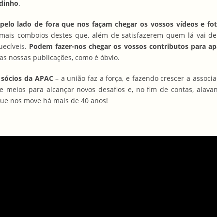
odinho
.
lo lado de fora que nos façam chegar os vossos vídeos e fot
 mais comboios destes que, além de satisfazerem quem lá vai de
ecíveis.
Podem fazer-nos chegar os vossos contributos para a
as nossas publicações, como é óbvio.
 sócios da APAC
– a união faz a força, e fazendo crescer a assoc
e meios para alcançar novos desafios e, no fim de contas, alava
ue nos move há mais de 40 anos!