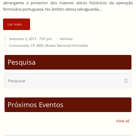
abrangente e protector dos maiores ativos históricos da operação
ferroviária portuguesa. No âmbito dessa salvaguarda…
Ler mais
Setembro 5, 2017 - 7:07 pm
Notícias
Comunicado
,
CP 2000
,
Museu Nacional Ferroviário
Pesquisa
Se
Pesqui
for
Próximos Eventos
View all