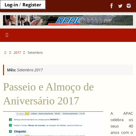
Ir
/
Log-in
Register
para
o
conteúdo
Home
2017
Setembro
Mês:
Setembro 2017
Passeio e Almoço de
Aniversário 2017
A APAC
celebra os
seus 40
anos com o