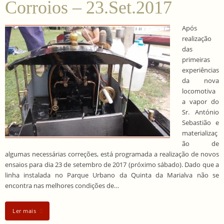
Corroios – 23.Set.2017
Após
realização
das
primeiras
experiências
da nova
locomotiva
a vapor do
Sr. António
Sebastião e
materializaç
ão de
algumas necessárias correções, está programada a realização de novos
ensaios para dia 23 de setembro de 2017 (próximo sábado). Dado que a
linha instalada no Parque Urbano da Quinta da Marialva não se
encontra nas melhores condições de…
Ler mais