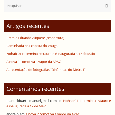
Se
Pesqui
for
Artigos recentes
Prémio Eduardo Zúquete (reabertura)
Caminhada na Ecopista do Vouga
Nohab 0111 termina restauro e é inaugurada a 17 de Maio
A nova locomotiva a vapor da APAC
Apresentação de fotografias “Dinâmicas do Metro I”
Comentários recentes
manuelduarte-manuelgmail-com
em
Nohab 0111 termina restauro e
é inaugurada a 17 de Maio
andre85
em
A nova locomotiva a vapor da APAC