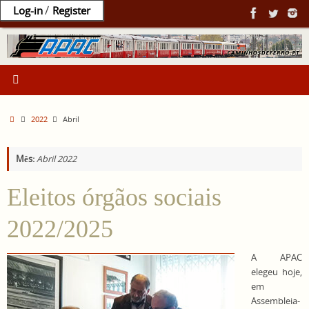
Ir
/
Log-in
Register
para
o
conteúdo
Home
2022
Abril
Mês:
Abril 2022
Eleitos órgãos sociais
2022/2025
A APAC
elegeu hoje,
em
Assembleia-