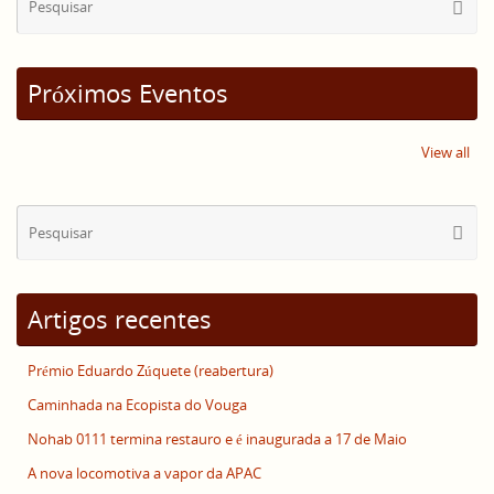
Pesqui
for
Próximos Eventos
View all
Se
Pesqui
for
Artigos recentes
Prémio Eduardo Zúquete (reabertura)
Caminhada na Ecopista do Vouga
Nohab 0111 termina restauro e é inaugurada a 17 de Maio
A nova locomotiva a vapor da APAC