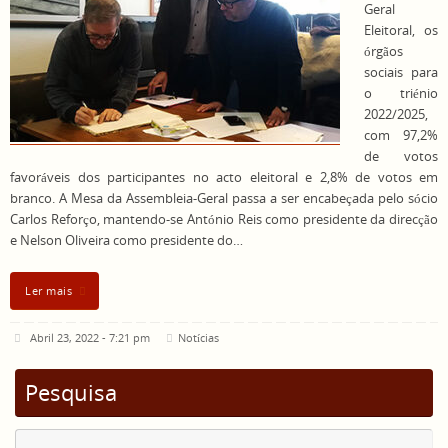
Geral
Eleitoral, os
órgãos
sociais para
o triénio
2022/2025,
com 97,2%
de votos
favoráveis dos participantes no acto eleitoral e 2,8% de votos em
branco. A Mesa da Assembleia-Geral passa a ser encabeçada pelo sócio
Carlos Reforço, mantendo-se António Reis como presidente da direcção
e Nelson Oliveira como presidente do…
Ler mais
Abril 23, 2022 - 7:21 pm
Notícias
Pesquisa
Se