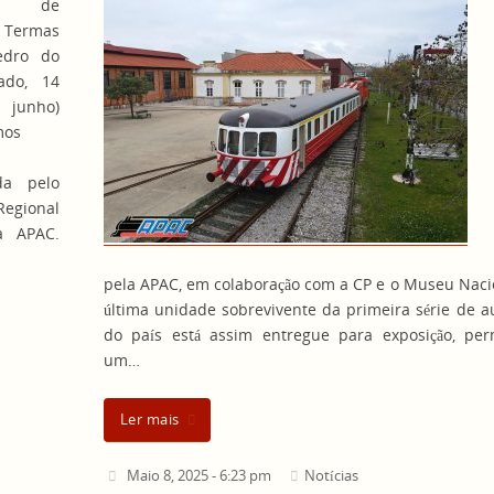
iro de
 Termas
edro do
ado, 14
unho)
mos
da pelo
egional
a APAC.
pela APAC, em colaboração com a CP e o Museu Nacion
última unidade sobrevivente da primeira série de a
do país está assim entregue para exposição, perm
um…
Ler mais
Maio 8, 2025 - 6:23 pm
Notícias