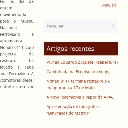
Foi no dia de
View all
ontem
movimentada
para o Museu
Sear
Pesquisa
Nacional
for:
Ferroviário a
automotora
Artigos recentes
Nohab 0111, cujo
projecto de
restauro foi
Prémio Eduardo Zúquete (reabertura)
levado a cabo
Caminhada na Ecopista do Vouga
al Ferroviário. A
utomotoras diesel
Nohab 0111 termina restauro e é
itindo eternizar
inaugurada a 17 de Maio
A nova locomotiva a vapor da APAC
Apresentação de fotografias
“Dinâmicas do Metro I”