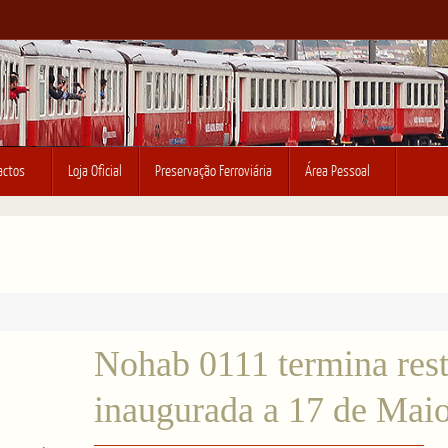
actos
Loja Oficial
Preservação Ferroviária
Área Pessoal
Nohab 0111 termina rest
inaugurada a 17 de Mai