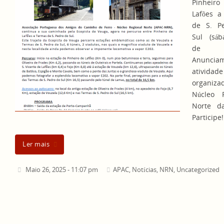
Pinhe
Lafões a
de S. P
Sul (sáb
de j
Anuncia
atividade
organiza
Núcleo R
Norte d
Participe!
Ler mais
Maio 26, 2025 - 11:07 pm
APAC
,
Notícias
,
NRN
,
Uncategorized