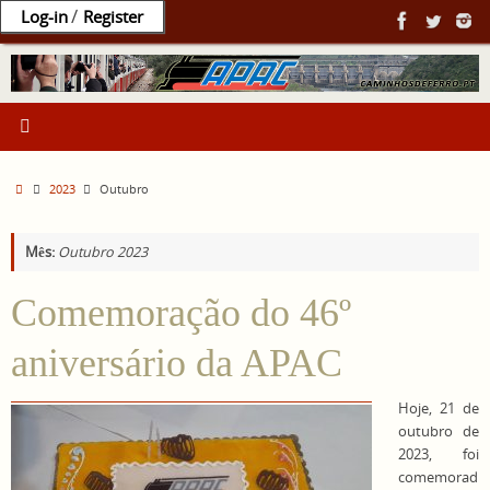
Ir
/
Log-in
Register
para
o
conteúdo
Home
2023
Outubro
Mês:
Outubro 2023
Comemoração do 46º
aniversário da APAC
Hoje, 21 de
outubro de
2023, foi
comemorad