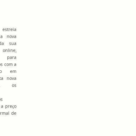
estreia
a nova
da sua
nline,
va para
os com a
ção em
ta nova
ia, os
os
 a preço
ormal de