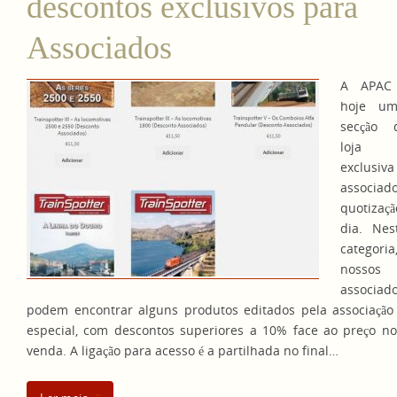
descontos exclusivos para
Associados
A APAC 
hoje um
secção 
loja o
exclusi
associad
quotiza
dia. Nes
categor
nossos
associad
podem encontrar alguns produtos editados pela associação
especial, com descontos superiores a 10% face ao preço n
venda. A ligação para acesso é a partilhada no final…