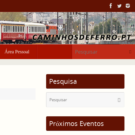
Pesq
Área Pessoal
Pesquisa
Sear
Pesquisa
for:
Próximos Eventos