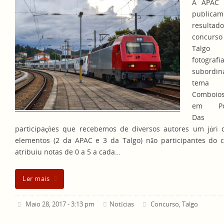
A APAC 
publicam
resulta
concurso
Talg
fotografi
subordi
tema
Comboio
em Port
Das m
participações que recebemos de diversos autores um júri 
elementos (2 da APAC e 3 da Talgo) não participantes do 
atribuiu notas de 0 a 5 a cada…
Ler mais
Maio 28, 2017 - 3:13 pm
Notícias
Concurso
,
Talgo