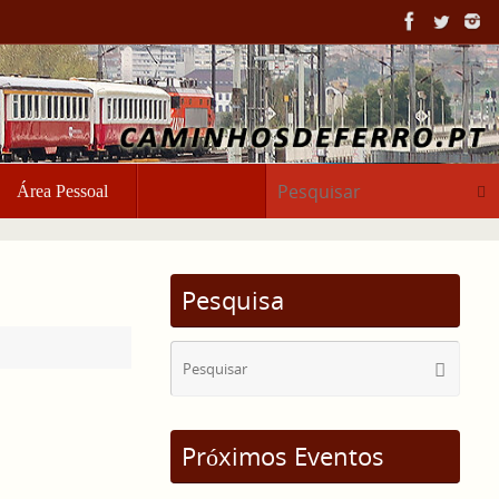
Pesq
Área Pessoal
Pesquisa
Sear
Pesquisa
for:
Próximos Eventos