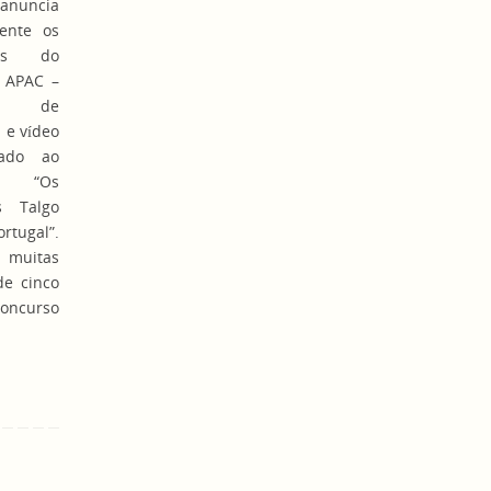
anuncia
ente os
dos do
 APAC –
o de
a e vídeo
nado ao
 “Os
s Talgo
ugal”.
uitas
de cinco
concurso