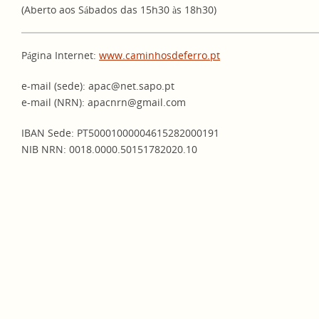
(Aberto aos Sábados das 15h30 às 18h30)
Página Internet:
www.caminhosdeferro.pt
e-mail (sede): apac@net.sapo.pt
e-mail (NRN): apacnrn@gmail.com
IBAN Sede: PT50001000004615282000191
NIB NRN: 0018.0000.50151782020.10