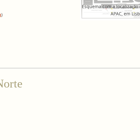
Esquema com a localização 
APAC, em Lisb
a
)
Norte