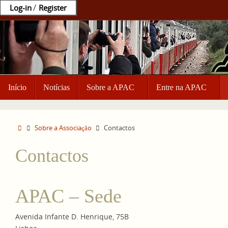
Ir
/
Log-in
Register
para
o
conteúdo
Ir
Início
Notícias
Sobre a APAC
Entre na APAC
para
o
conteúdo
Home
Sobre a Associação
Contactos
Contactos
APAC – Sede
Avenida Infante D. Henrique, 75B