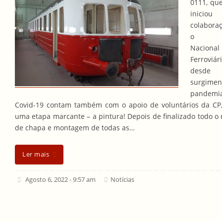
0111, qu
inici
colabora
o M
Nacional
Ferroviár
des
surgime
pande
Covid-19 contam também com o apoio de voluntários da CP,
uma etapa marcante – a pintura! Depois de finalizado todo o 
de chapa e montagem de todas as…
Ler mais
Agosto 6, 2022 - 9:57 am
Notícias