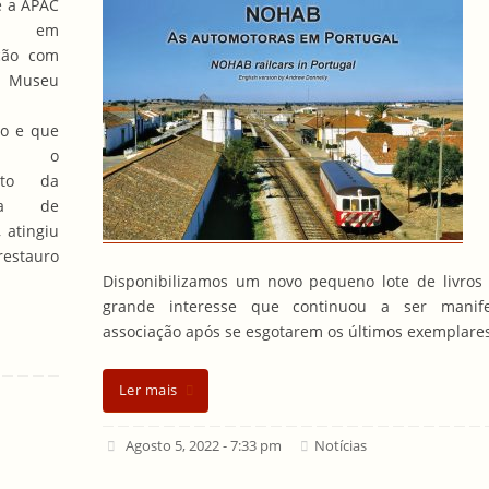
e a APAC
ou em
ção com
useu
io e que
de o
nto da
mia de
 atingiu
restauro
Disponibilizamos um novo pequeno lote de livros
grande interesse que continuou a ser manif
associação após se esgotarem os últimos exemplare
Ler mais
Agosto 5, 2022 - 7:33 pm
Notícias