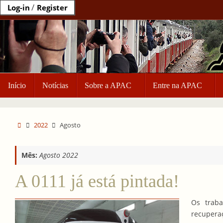
Ir
/
Log-in
Register
para
o
conteúdo
Ir
Início
Notícias
Sobre a APAC
Entre na APAC
para
o
conteúdo
Home
2022
Agosto
Mês:
Agosto 2022
A 0111 já está pintada!
Os traba
recuper