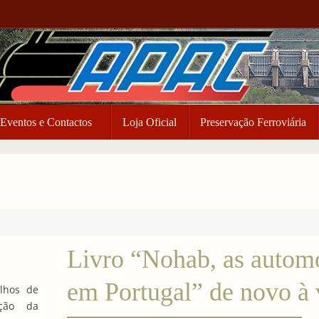
Eventos e Contactos
Loja Oficial
Preservação Ferroviária
Livro “Nohab, as autom
em Portugal” de novo à
lhos de
ação da