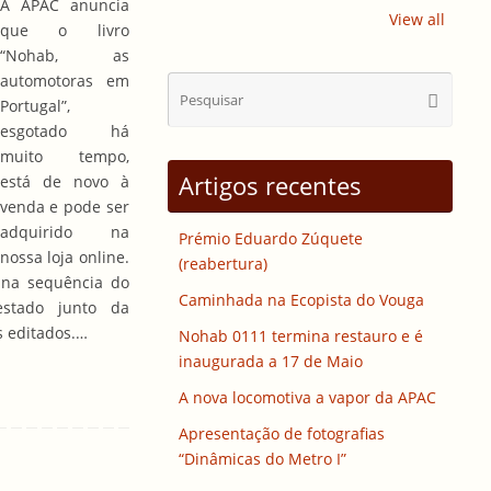
A APAC anuncia
View all
que o livro
“Nohab, as
automotoras em
Sear
Pesquisa
Portugal”,
for:
esgotado há
muito tempo,
Artigos recentes
está de novo à
venda e pode ser
adquirido na
Prémio Eduardo Zúquete
nossa loja online.
(reabertura)
 na sequência do
Caminhada na Ecopista do Vouga
estado junto da
s editados.…
Nohab 0111 termina restauro e é
inaugurada a 17 de Maio
A nova locomotiva a vapor da APAC
Apresentação de fotografias
“Dinâmicas do Metro I”