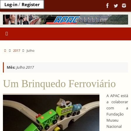
Ir
/
Log-in
Register
para
o
conteúdo
Home
2017
Julho
Mês:
Julho 2017
Um Brinquedo Ferroviário
A APAC está
a colaborar
com a
Fundação
Museu
Nacional