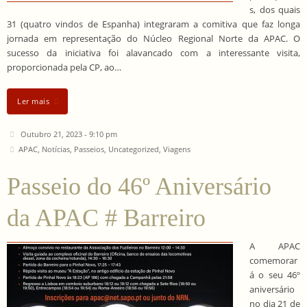
s, dos quais
31 (quatro vindos de Espanha) integraram a comitiva que faz longa
jornada em representação do Núcleo Regional Norte da APAC. O
sucesso da iniciativa foi alavancado com a interessante visita,
proporcionada pela CP, ao…
Ler mais
Outubro 21, 2023 - 9:10 pm
APAC
,
Notícias
,
Passeios
,
Uncategorized
,
Viagens
Passeio do 46º Aniversário
da APAC # Barreiro
A APAC
comemorar
á o seu 46º
aniversário
no dia 21 de