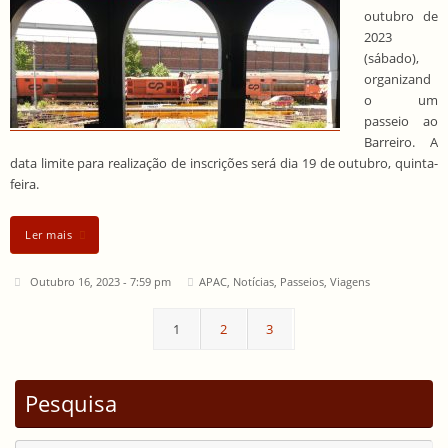
outubro de
2023
(sábado),
organizand
o um
passeio ao
Barreiro. A
data limite para realização de inscrições será dia 19 de outubro, quinta-
feira.
Ler mais
Outubro 16, 2023 - 7:59 pm
APAC
,
Notícias
,
Passeios
,
Viagens
1
2
3
Pesquisa