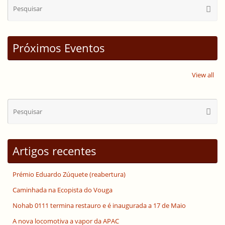
Se
Pesqui
for
Próximos Eventos
View all
Se
Pesqui
for
Artigos recentes
Prémio Eduardo Zúquete (reabertura)
Caminhada na Ecopista do Vouga
Nohab 0111 termina restauro e é inaugurada a 17 de Maio
A nova locomotiva a vapor da APAC