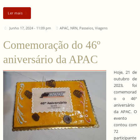
Ler mais
Junho 17, 2024 - 11:09 pm
APAC
,
NRN
,
Passeios
,
Viagens
Comemoração do 46º
aniversário da APAC
Hoje, 21 de
outubro de
2023, foi
comemorad
o o 46º
aniversário
da APAC. O
evento
contou com
72
participante