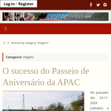
Ir
/
Log-in
Register
para
o
conteúdo
Home
Archive by category "Viagens"
Categoria:
Viagens
O sucesso do Passeio de
Aniversário da APAC
No passado
dia 23-11-
2024
(sábado) a