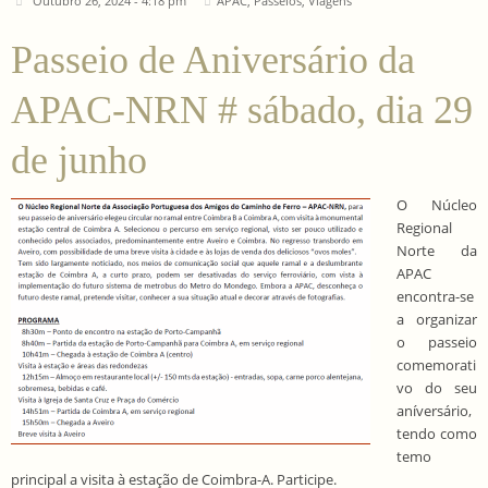
Outubro 26, 2024 - 4:18 pm
APAC
,
Passeios
,
Viagens
Passeio de Aniversário da
APAC-NRN # sábado, dia 29
de junho
O Núcleo
Regional
Norte da
APAC
encontra-se
a organizar
o passeio
comemorati
vo do seu
aníversário,
tendo como
temo
principal a visita à estação de Coimbra-A. Participe.