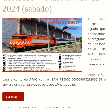
2024 (sábado)
É com
imenso
agrado que
anunciamos
o programa
do passeio
anual da
APAC. Para
inscrição,
deverá fazer
o
pagamento
para a conta da APAC com o IBAN PT50001000004615282000191 e
enviar-nos o comprovativo para apac@net.sapo.pt.
Ler mais