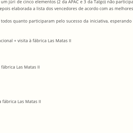
um júri de cinco elementos (2 da APAC e 3 da Talgo) não particip
depois elaborada a lista dos vencedores de acordo com as melhore
odos quanto participaram pelo sucesso da iniciativa, esperando
ional + visita à fábrica Las Matas II
 fábrica Las Matas II
à fábrica Las Matas II