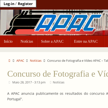
Ir
/
Log-in
Register
para
o
conteúdo
Ir
Início
Notícias
Sobre a APAC
Entre na APAC
para
o
conteúdo
Home
APAC
Notícias
Concurso de Fotografia e Vídeo APAC – Tal
Concurso de Fotografia e Ví
Maio 28, 2017 - 3:13 pm
Notícias
A APAC anuncia publicamente os resultados do concurso A
Portugal”.