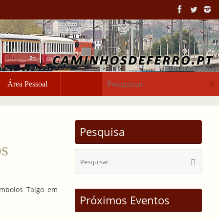
Pesq
Área Pessoal
Pesquisa
os
Sear
Pesquisa
for:
omboios Talgo em
Próximos Eventos