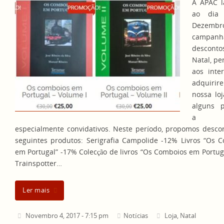
A APAC l
ao dia
Dezembr
campa
descon
Natal, pe
aos inte
adquiri
nossa loj
alguns p
a pr
especialmente convidativos. Neste período, propomos desco
seguintes produtos: Serigrafia Campolide -12% Livros “Os 
em Portugal” -17% Colecção de livros “Os Comboios em Portug
Trainspotter…
Ler mais
Novembro 4, 2017 - 7:15 pm
Notícias
Loja
,
Natal