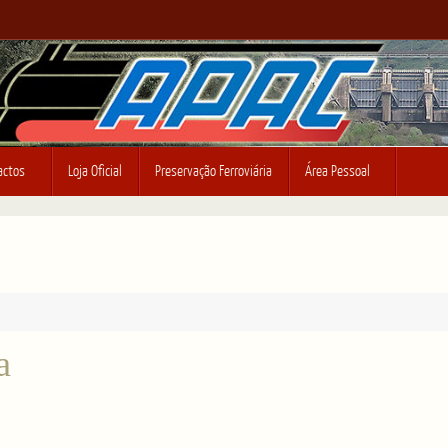
actos
Loja Oficial
Preservação Ferroviária
Área Pessoal
a