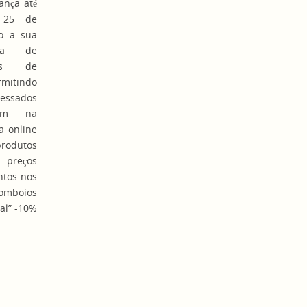
ança até
 25 de
o a sua
nha de
tos de
rmitindo
ressados
rem na
a online
rodutos
eços
ntos nos
Comboios
al” -10%