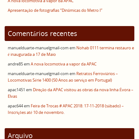
A nova locomotiva a vapor da APAC
Apresentação de fotografias “Dinâmicas do Metro I”
Comentários recentes
manuelduarte-manuelgmail-com
em
Nohab 0111 termina restauro e
é inaugurada a 17 de Maio
andre85
em
A nova locomotiva a vapor da APAC
manuelduarte-manuelgmail-com
em
Retratos Ferroviários –
Locomotivas Série 1400 (50 Anos ao serviço em Portugal)
apac1451
em
Direção da APAC visitou as obras da nova linha Évora –
Elvas
apac644
em
Feira de Trocas # APAC 2018: 17-11-2018 (sábado) –
Inscrições até 10 de novembro.
Arquivo