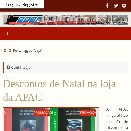
Ir
/
Log-in
Register
para
o
conteúdo
Home
Posts tagged "Loja"
Etiqueta:
Loja
Descontos de Natal na loja
da APAC
A APAC
lança até ao
dia 25 de
Dezembro a