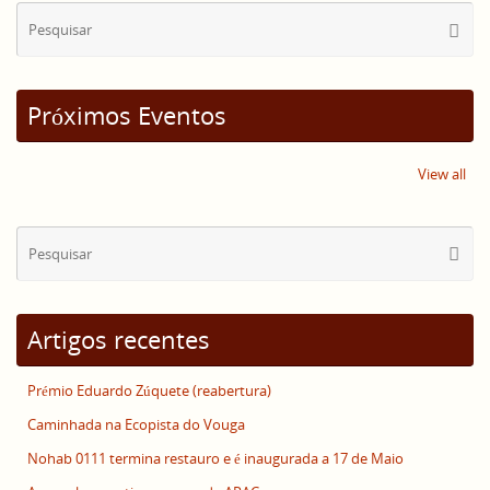
Se
Pesqui
for
Próximos Eventos
View all
Se
Pesqui
for
Artigos recentes
Prémio Eduardo Zúquete (reabertura)
Caminhada na Ecopista do Vouga
Nohab 0111 termina restauro e é inaugurada a 17 de Maio