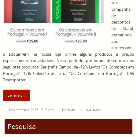
sua
campanha
de
descontos
de Natal,
permitindo
aos
interessado
s adquirirem na nossa loja online alguns produtos a preços
especialmente convidativos. Neste período, propomos descontos nos
seguintes produtos: Serigrafia Campolide -12% Livros “Os Comboios em
Portugal” -17% Colecção de livros “Os Comboios em Portugal” -10%
Trainspotter…
Ler mais
Novembro 4, 2017 - 7:15 pm
Notícias
Loja
,
Natal
Pesquisa