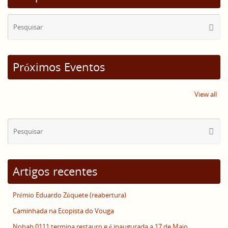
Se
Pesqui
for
Próximos Eventos
View all
Se
Pesqui
for
Artigos recentes
Prémio Eduardo Zúquete (reabertura)
Caminhada na Ecopista do Vouga
Nohab 0111 termina restauro e é inaugurada a 17 de Maio