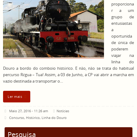
proporciona
r a um
grupo de
entusiastas
a
oportunida
de única de
poderem
viajar na
linha do
Douro a bordo do comboio histórico. E não, não se trata do habitual
percurso Régua – Tua! Assim, a 03 de Junho, a CP vai abrir a marcha em
vazio destinada a transportar o…
Ler mais
Maio 27, 2016 - 11:26 am
Notícias
Concurso
,
Histórico
,
Linha do Douro
Pesquisa