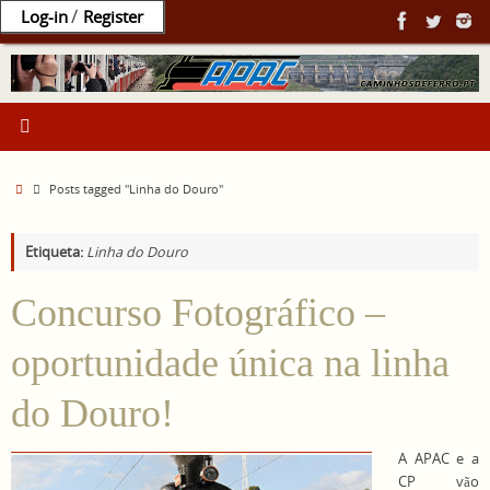
Ir
/
Log-in
Register
para
o
conteúdo
Home
Posts tagged "Linha do Douro"
Etiqueta:
Linha do Douro
Concurso Fotográfico –
oportunidade única na linha
do Douro!
A APAC e a
CP vão