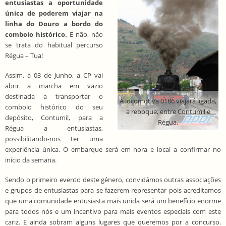
entusiastas a oportunidade
única de poderem viajar na
linha do Douro a bordo do
comboio histórico.
E não, não
se trata do habitual percurso
Régua – Tua!
Assim, a 03 de Junho, a CP vai
abrir a marcha em vazio
destinada a transportar o
A locomotiva 0186 viajará ligada,
comboio histórico do seu
a reboque, entre Contumil e
depósito, Contumil, para a
Régua.
Régua a entusiastas,
possibilitando-nos ter uma
experiência única. O embarque será em hora e local a confirmar no
início da semana.
Sendo o primeiro evento deste género, convidámos outras associações
e grupos de entusiastas para se fazerem representar pois acreditamos
que uma comunidade entusiasta mais unida será um benefício enorme
para todos nós e um incentivo para mais eventos especiais com este
cariz. E ainda sobram alguns lugares que queremos por a concurso.