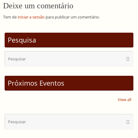
Deixe um comentário
Tem de
iniciar a sessão
para publicar um comentário.
Pesquisa
Se
Pesqui
for
Próximos Eventos
View all
Se
Pesqui
for