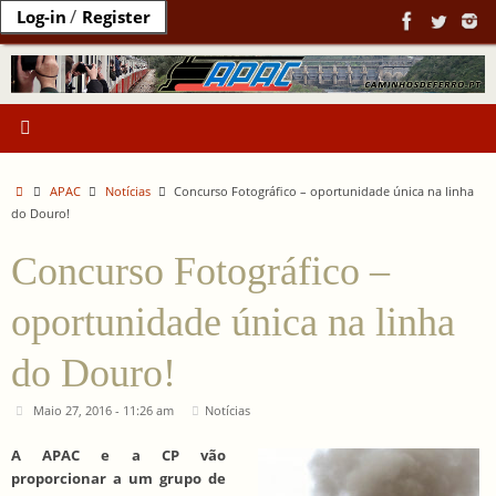
Ir
/
Log-in
Register
para
o
conteúdo
Home
APAC
Notícias
Concurso Fotográfico – oportunidade única na linha
do Douro!
Concurso Fotográfico –
oportunidade única na linha
do Douro!
Maio 27, 2016 - 11:26 am
Notícias
A APAC e a CP vão
proporcionar a um grupo de