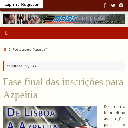
Ir
/
Log-in
Register
para
o
conteúdo
Home
Posts tagged "Azpeitia"
Etiqueta:
Azpeitia
Fase final das inscrições para
Azpeitia
Decorrem a
bom ritmo
as inscrições
para o