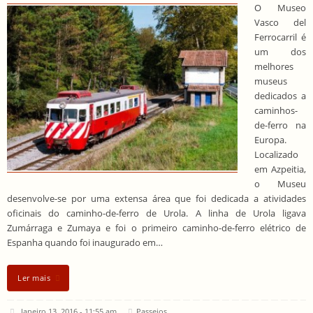
O Museo
Vasco del
Ferrocarril é
um dos
melhores
museus
dedicados a
caminhos-
de-ferro na
Europa.
Localizado
em Azpeitia,
o Museu
desenvolve-se por uma extensa área que foi dedicada a atividades
oficinais do caminho-de-ferro de Urola. A linha de Urola ligava
Zumárraga e Zumaya e foi o primeiro caminho-de-ferro elétrico de
Espanha quando foi inaugurado em…
Ler mais
Janeiro 13, 2016 - 11:55 am
Passeios