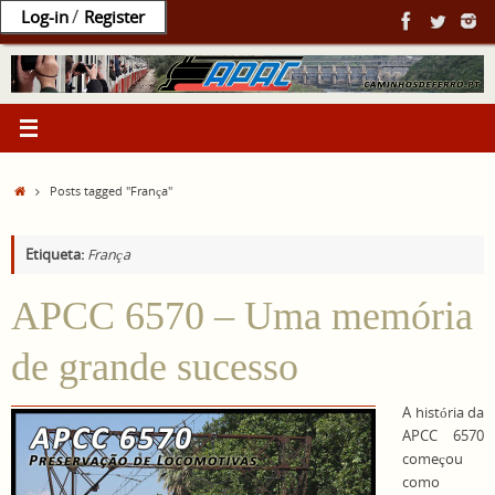
Ir
/
Log-in
Register
para
o
conteúdo
Home
Posts tagged "França"
Etiqueta:
França
APCC 6570 – Uma memória
de grande sucesso
A história da
APCC 6570
começou
como