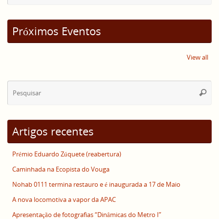
Próximos Eventos
View all
Se
Pesqui
for
Artigos recentes
Prémio Eduardo Zúquete (reabertura)
Caminhada na Ecopista do Vouga
Nohab 0111 termina restauro e é inaugurada a 17 de Maio
A nova locomotiva a vapor da APAC
Apresentação de fotografias “Dinâmicas do Metro I”