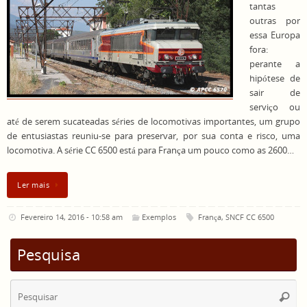
tantas
outras por
essa Europa
fora:
perante a
hipótese de
sair de
serviço ou
até de serem sucateadas séries de locomotivas importantes, um grupo
de entusiastas reuniu-se para preservar, por sua conta e risco, uma
locomotiva. A série CC 6500 está para França um pouco como as 2600…
Ler mais
Fevereiro 14, 2016 - 10:58 am
Exemplos
França
,
SNCF CC 6500
Pesquisa
Se
Pesqui
for