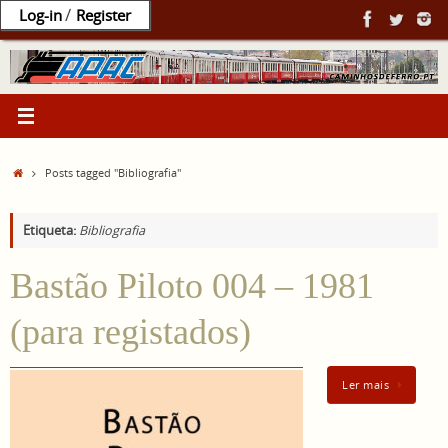
Ir
/
Log-in
Register
para
o
conteúdo
Home
Posts tagged "Bibliografia"
Etiqueta:
Bibliografia
Bastão Piloto 004 – 1981
(para registados)
Ler mais