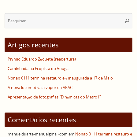
Se
Pesqui
for
Artigos recentes
Prémio Eduardo Zúquete (reabertura)
Caminhada na Ecopista do Vouga
Nohab 0111 termina restauro e é inaugurada a 17 de Maio
A nova locomotiva a vapor da APAC
Apresentação de fotografias “Dinâmicas do Metro I”
Comentários recentes
manuelduarte-manuelgmail-com
em
Nohab 0111 termina restauro e