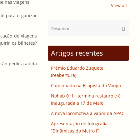
ue nas viagens.
View all
de para organizar
Sear
Pesquisa
for:
icação de viagens
irir os bilhetes?
Artigos recentes
derão pedir a ajuda
Prémio Eduardo Zúquete
(reabertura)
Caminhada na Ecopista do Vouga
Nohab 0111 termina restauro e é
inaugurada a 17 de Maio
A nova locomotiva a vapor da APAC
Apresentação de fotografias
“Dinâmicas do Metro I”