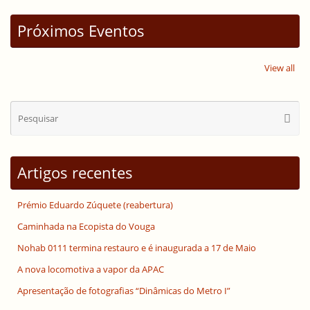
Próximos Eventos
View all
Se
Pesqui
for
Artigos recentes
Prémio Eduardo Zúquete (reabertura)
Caminhada na Ecopista do Vouga
Nohab 0111 termina restauro e é inaugurada a 17 de Maio
A nova locomotiva a vapor da APAC
Apresentação de fotografias “Dinâmicas do Metro I”