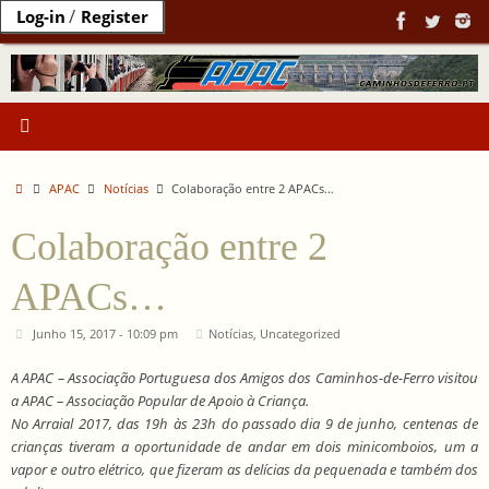
Ir
/
Log-in
Register
para
o
conteúdo
Home
APAC
Notícias
Colaboração entre 2 APACs…
Colaboração entre 2
APACs…
Junho 15, 2017 - 10:09 pm
Notícias
,
Uncategorized
A APAC – Associação Portuguesa dos Amigos dos Caminhos-de-Ferro visitou
a APAC – Associação Popular de Apoio à Criança.
No Arraial 2017, das 19h às 23h do passado dia 9 de junho, centenas de
crianças tiveram a oportunidade de andar em dois minicomboios, um a
vapor e outro elétrico, que fizeram as delícias da pequenada e também dos