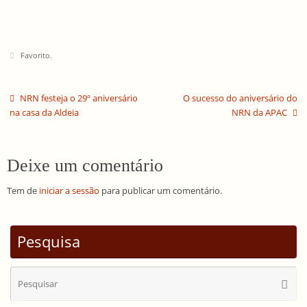
Favorito
.
NRN festeja o 29º aniversário
O sucesso do aniversário do
na casa da Aldeia
NRN da APAC
Deixe um comentário
Tem de
iniciar a sessão
para publicar um comentário.
Pesquisa
Se
Pesqui
for