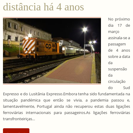
distância há 4 anos
No próximo
dia 17 de
março
assinala-se a
passagem
de 4 anos
sobre a data
da
suspensão
da
circulação
do Sud
Expresso e do Lusitânia Expresso.Embora tenha sido fundamentada na
situação pandémica que então se vivia, a pandemia passou e,
lamentavelmente, Portugal ainda não recuperou estas duas ligações
ferroviárias internacionais para passageiros.As ligações ferroviárias
transfronteiriças…