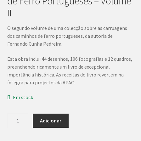
de Ferro Portugueses – Volume
II
O segundo volume de uma colecção sobre as carruagens
dos caminhos de ferro portugueses, da autoria de
Fernando Cunha Pedreira.
Esta obra inclui 44 desenhos, 106 fotografias e 12 quadros,
preenchendo ricamente um livro de excepcional
importância histórica. As receitas do livro revertem na
íntegra para projectos da APAC.
Em stock
Quantidade
Adicionar
de
Carruagens
da