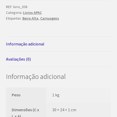
Beira
REF:
livro_038
Categoria:
Livros APAC
Alta
Etiquetas:
Beira Alta
,
Carruagens
Informação adicional
Avaliações (0)
Informação adicional
Peso
1 kg
Dimensões (C x
30 × 24 × 1 cm
L x A)