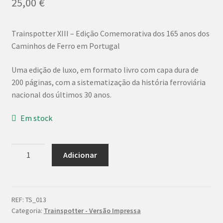
25,00
€
Trainspotter XIII – Edição Comemorativa dos 165 anos dos
Caminhos de Ferro em Portugal
Uma edição de luxo, em formato livro com capa dura de
200 páginas, com a sistematização da história ferroviária
nacional dos últimos 30 anos.
Em stock
Quantidade
Adicionar
de
Trainspotter
XIII
-
REF:
TS_013
Categoria:
Trainspotter - Versão Impressa
História