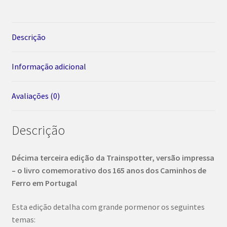
Recente
da
Ferrovia
Descrição
em
Portugal
Informação adicional
Avaliações (0)
Descrição
Décima terceira edição da Trainspotter, versão impressa
– o livro comemorativo dos 165 anos dos Caminhos de
Ferro em Portugal
Esta edição detalha com grande pormenor os seguintes
temas: