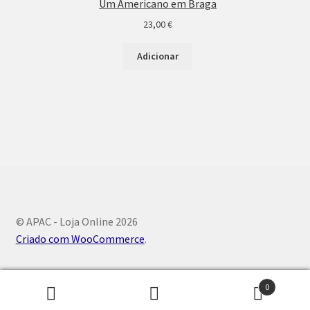
Um Americano em Braga
23,00
€
Adicionar
© APAC - Loja Online 2026
Criado com WooCommerce
.
0
Pesquisar
Pesquisa